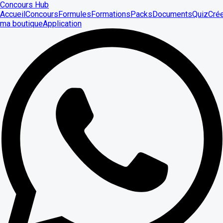
Concours Hub
Accueil
Concours
Formules
Formations
Packs
Documents
Quiz
Cré
ma boutique
Application