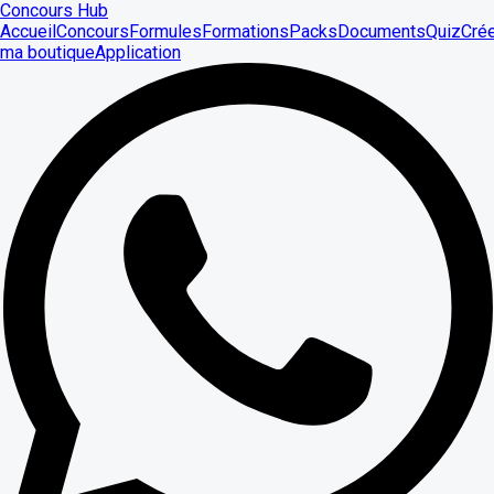
Concours Hub
Accueil
Concours
Formules
Formations
Packs
Documents
Quiz
Cré
ma boutique
Application