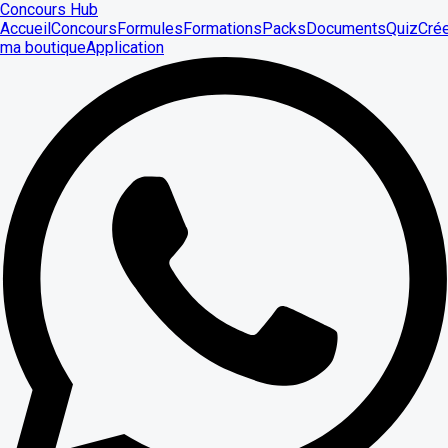
Concours Hub
Accueil
Concours
Formules
Formations
Packs
Documents
Quiz
Cré
ma boutique
Application