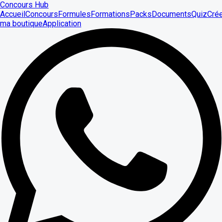
Concours Hub
Accueil
Concours
Formules
Formations
Packs
Documents
Quiz
Cré
ma boutique
Application