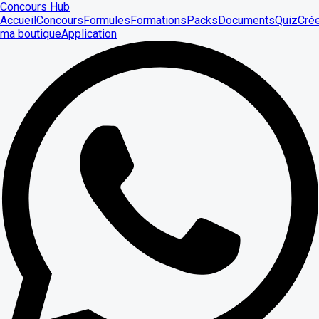
Concours Hub
Accueil
Concours
Formules
Formations
Packs
Documents
Quiz
Cré
ma boutique
Application