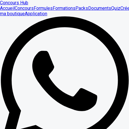
Concours Hub
Accueil
Concours
Formules
Formations
Packs
Documents
Quiz
Cré
ma boutique
Application