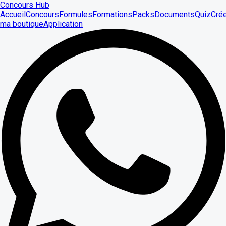
Concours Hub
Accueil
Concours
Formules
Formations
Packs
Documents
Quiz
Cré
ma boutique
Application