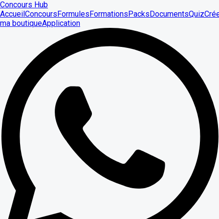
Concours Hub
Accueil
Concours
Formules
Formations
Packs
Documents
Quiz
Cré
ma boutique
Application