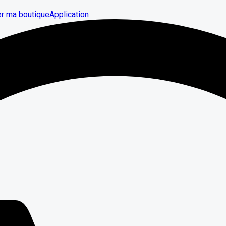
er ma boutique
Application