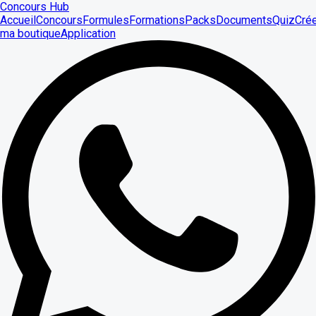
Concours Hub
Accueil
Concours
Formules
Formations
Packs
Documents
Quiz
Cré
ma boutique
Application