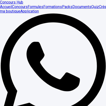
Concours Hub
Accueil
Concours
Formules
Formations
Packs
Documents
Quiz
Cré
ma boutique
Application