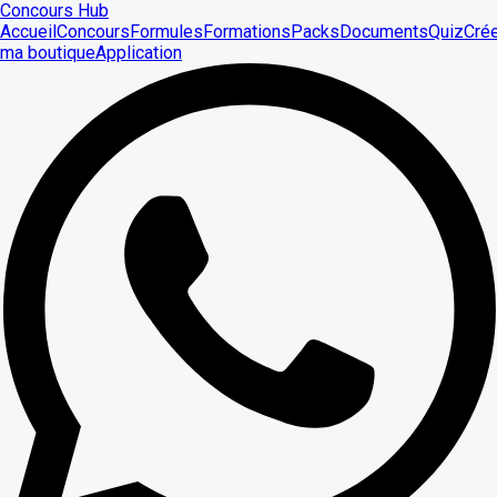
Concours Hub
Accueil
Concours
Formules
Formations
Packs
Documents
Quiz
Cré
ma boutique
Application