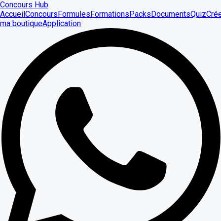
Concours Hub
Accueil
Concours
Formules
Formations
Packs
Documents
Quiz
Cré
ma boutique
Application