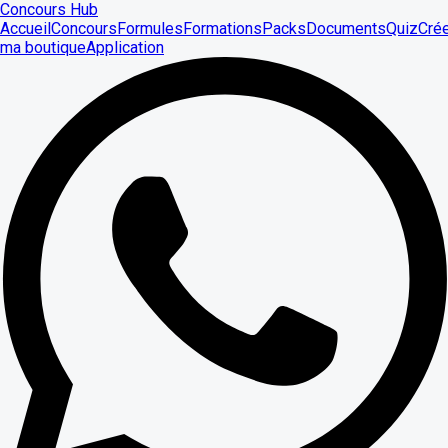
Concours Hub
Accueil
Concours
Formules
Formations
Packs
Documents
Quiz
Cré
ma boutique
Application