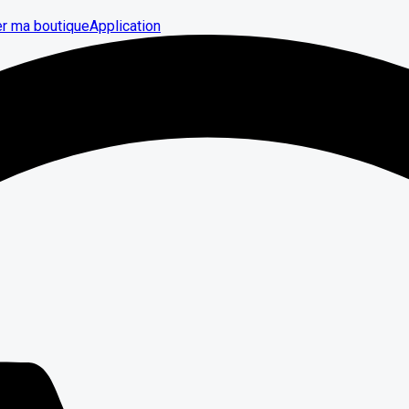
er ma boutique
Application