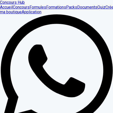
Concours Hub
Accueil
Concours
Formules
Formations
Packs
Documents
Quiz
Cré
ma boutique
Application