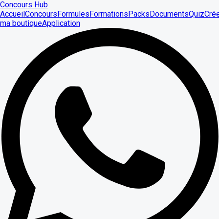
Concours Hub
Accueil
Concours
Formules
Formations
Packs
Documents
Quiz
Cré
ma boutique
Application