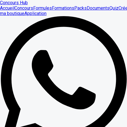
Concours Hub
Accueil
Concours
Formules
Formations
Packs
Documents
Quiz
Cré
ma boutique
Application