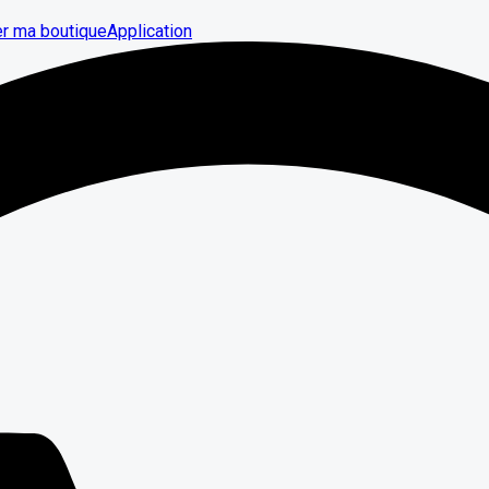
er ma boutique
Application