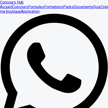
Concours Hub
Accueil
Concours
Formules
Formations
Packs
Documents
Quiz
Cré
ma boutique
Application