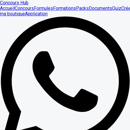
Concours Hub
Accueil
Concours
Formules
Formations
Packs
Documents
Quiz
Cré
ma boutique
Application