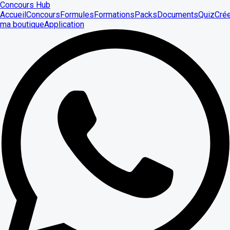
Concours Hub
Accueil
Concours
Formules
Formations
Packs
Documents
Quiz
Cré
ma boutique
Application