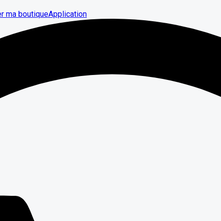
er ma boutique
Application