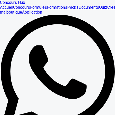
Concours Hub
Accueil
Concours
Formules
Formations
Packs
Documents
Quiz
Cré
ma boutique
Application